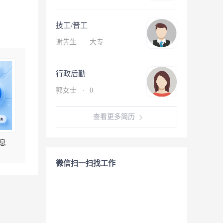
技工/普工
谢先生
·
大专
行政后勤
郭女士
·
0
查看更多简历
息
微信扫一扫找工作